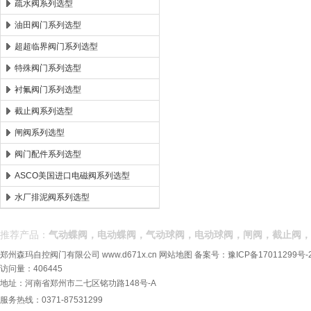
疏水阀系列选型
油田阀门系列选型
超超临界阀门系列选型
特殊阀门系列选型
衬氟阀门系列选型
截止阀系列选型
闸阀系列选型
阀门配件系列选型
ASCO美国进口电磁阀系列选型
水厂排泥阀系列选型
推荐产品：
气动蝶阀，电动蝶阀，气动球阀，电动球阀，闸阀，截止阀，
郑州森玛自控阀门有限公司
www.d671x.cn
网站地图
备案号：
豫ICP备17011299号-
访问量：406445
地址：河南省郑州市二七区铭功路148号-A
服务热线：0371-87531299