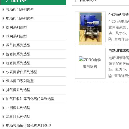
气动阀门系列选型
4-20mA
电动阀门系列选型
4-20mA
郑州森玛自控阀门有限公司
蝶阀系列选型
置伺服系统，
凑、尺寸小
球阀系列选型
查看详细
调节阀系列选型
电动调节球
旋塞阀系列选型
电动调节球
柱塞阀系列选型
须另配伺服放
轻、阻力小
仪表阀管件系列选型
查看详细
保温阀门系列选型
排气阀系列选型
油气回收油库石化阀门系列选型
止回阀系列选型
流量计系列选型
电动气动执行器机构系列选型