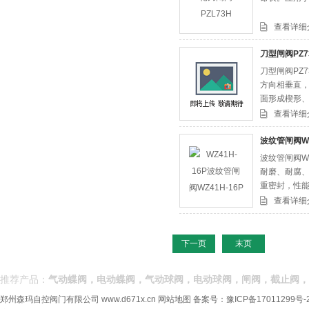
查看详细
刀型闸阀PZ73
刀型闸阀PZ
方向相垂直，
面形成楔形、
做成能产生微
查看详细
波纹管闸阀WZ
波纹管闸阀W
耐磨、耐腐、
重密封，性
查看详细
下一页
末页
推荐产品：
气动蝶阀，电动蝶阀，气动球阀，电动球阀，闸阀，截止阀，
郑州森玛自控阀门有限公司
www.d671x.cn
网站地图
备案号：
豫ICP备17011299号-