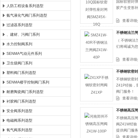
国标软密封弹
人防工程设备系列选型
胶产生变形
氨气液化气阀门系列选型
查看详细
过滤器系列选型
不锈钢法兰闸阀
、建材、污阀门系列
（ 不锈钢法
水力控制阀系列
们将竭诚为
SENMA气动元件系列
查看详细
卫生级阀门系列
不锈钢软密封
塑料阀门系列选型
不锈钢软密封
SENMA楼宇控制阀门系列
Z41P经验
阀门服务！
耐磨陶瓷阀门系列选型
查看详细
衬胶阀门系列选型
不锈钢高压闸阀
安全阀系列选型
不锈钢高压闸
电磁阀系列选型
阀Z41W经
氧气阀系列选型
提供阀门服
查看详细