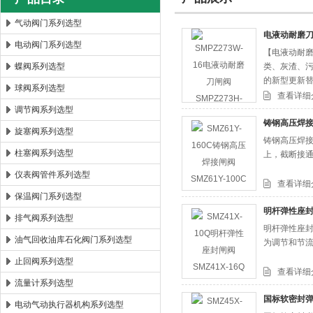
气动阀门系列选型
电液动耐磨刀闸
电动阀门系列选型
【电液动耐磨
郑州森玛自控阀门有限公司
蝶阀系列选型
类、灰渣、
的新型更新
球阀系列选型
查看详细
调节阀系列选型
铸钢高压焊接闸
旋塞阀系列选型
铸钢高压焊接
柱塞阀系列选型
上，截断接
仪表阀管件系列选型
查看详细
保温阀门系列选型
明杆弹性座封闸
排气阀系列选型
明杆弹性座封
油气回收油库石化阀门系列选型
为调节和节
止回阀系列选型
查看详细
流量计系列选型
国标软密封弹性
电动气动执行器机构系列选型