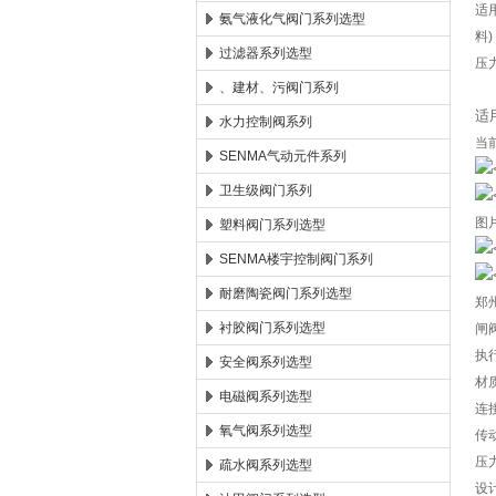
适
氨气液化气阀门系列选型
料)
过滤器系列选型
压力
、建材、污阀门系列
适
水力控制阀系列
当
SENMA气动元件系列
卫生级阀门系列
图
塑料阀门系列选型
SENMA楼宇控制阀门系列
耐磨陶瓷阀门系列选型
郑
衬胶阀门系列选型
闸
执
安全阀系列选型
材
电磁阀系列选型
连
氧气阀系列选型
传
压力
疏水阀系列选型
设