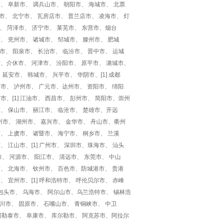
、 阜新市、 调兵山市、 朝阳市、 海城市、 北票
市、 北宁市、 瓦房店市、 普兰店市、 凌海市、 灯
市、 菏泽市、 济宁市、 莱芜市、 东营市、烟台
、 兖州市、 诸城市、 邹城市、 滕州市、 肥城
同市、 阳泉市、 长治市、 临汾市、 晋中市、 运城
市、介休市、 河津市、 汾阳市、 原平市、 潞城市、
 延安市、 韩城市、 兴平市、 华阴市、[1] 成都
贡市、 泸州市、 广元市、达州市、 资阳市、 绵阳
市、[1] 江油市、 西昌市、 彭州市、 简阳市、崇州
市、 保山市、 丽江市、 临沧市、 楚雄市、开远
台州市、 湖州市、 嘉兴市、 金华市、 舟山市、衢州
、 上虞市、 诸暨市、 海宁市、 桐乡市、 兰溪
、 江山市、[1] 广州市、 深圳市、珠海市、 汕头
市、 河源市、 阳江市、 清远市、 东莞市、 中山
市、 北海市、 钦州市、 百色市、防城港市、 贵港
、 宜州市、[1] 呼和浩特市、 呼伦贝尔市、 赤峰
包头市、 乌海市、 阿尔山市、乌兰浩特市、 锡林浩
银川市、 固原市、 石嘴山市、 青铜峡市、 中卫
、 阿勒泰市、 阜康市、 库尔勒市、 阿克苏市、阿拉尔