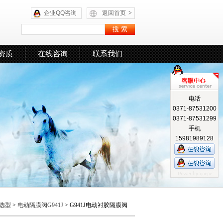
企业QQ咨询
返回首页
>
资质
在线咨询
联系我们
电话
0371-87531200
0371-87531299
手机
15981989128
选型
>
电动隔膜阀G941J
> G941J电动衬胶隔膜阀