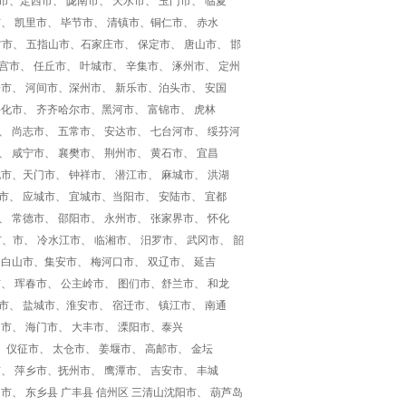
市、定西市、 陇南市、 天水市、 玉门市、 临夏
市、 凯里市、 毕节市、 清镇市、铜仁市、 赤水
东方市、 五指山市、石家庄市、 保定市、 唐山市、 邯
宫市、 任丘市、 叶城市、 辛集市、 涿州市、 定州
安市、 河间市、深州市、 新乐市、泊头市、 安国
绥化市、 齐齐哈尔市、黑河市、 富锦市、 虎林
、 尚志市、 五常市、 安达市、 七台河市、 绥芬河
、 咸宁市、 襄樊市、 荆州市、 黄石市、 宜昌
桃市、天门市、 钟祥市、 潜江市、 麻城市、 洪湖
市、 应城市、 宜城市、当阳市、 安陆市、 宜都
、 常德市、 邵阳市、 永州市、 张家界市、 怀化
市、市、 冷水江市、 临湘市、 汨罗市、 武冈市、 韶
 白山市、集安市、 梅河口市、 双辽市、 延吉
市、 珲春市、 公主岭市、 图们市、舒兰市、 和龙
市、 盐城市、淮安市、 宿迁市、 镇江市、 南通
州市、 海门市、 大丰市、 溧阳市、泰兴
、 仪征市、 太仓市、 姜堰市、 高邮市、 金坛
市、 萍乡市、抚州市、 鹰潭市、 吉安市、 丰城
市、 东乡县 广丰县 信州区 三清山沈阳市、 葫芦岛