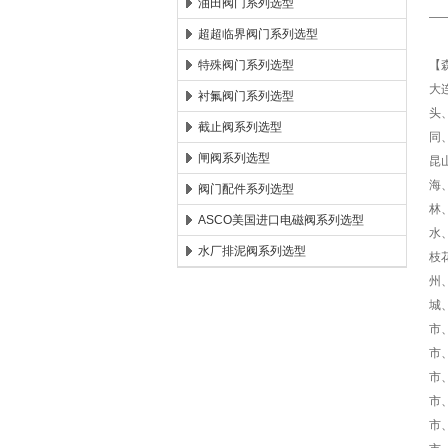
油田阀门系列选型
—
超超临界阀门系列选型
特殊阀门系列选型
【
大
衬氟阀门系列选型
头
截止阀系列选型
同
闸阀系列选型
昆
海
阀门配件系列选型
林
ASCO美国进口电磁阀系列选型
水
水厂排泥阀系列选型
枝
州
城
市
市
市
市
市