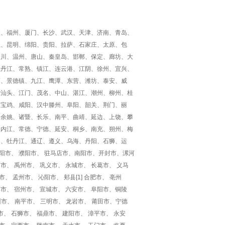
波、福州、厦门、长沙、武汉、天津、济南、青岛、
亚、昆明、绵阳、贵阳、拉萨、石家庄、太原、包
银川、温州、唐山、秦皇岛、邯郸、保定、廊坊、大
牡丹江、常熟、镇江、连云港、江阴、徐州、宜兴、
狮、景德镇、九江、鹰潭、东营、潍坊、泰安、威
、汕头、江门、茂名、中山、湛江、潮州、柳州、桂
、宝鸡、咸阳、汉中滕州、阜阳、韶关、荆门、丽
、余姚、诸暨、长乐、南平、曲靖、延边、上饶、攀
、内江、常德、宁德、延安、桐乡、南充、朔州、梅
阳、牡丹江、通辽、遵义、乌海、丹阳、石狮、运
安阳市、 濮阳市、 驻马店市、南阳市、开封市、漯河
市、 禹州市、 巩义市、 永城市、 长葛市、 义马
 孟州市、 沁阳市、 郏县[1] 合肥市、 亳州
埠市、 宿州市、 宣城市、 六安市、 阜阳市、铜陵
漳州市、 南平市、 三明市、 龙岩市、 莆田市、宁德
、 石狮市、 福鼎市、 建阳市、 漳平市、 永安