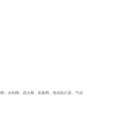
节阀，水利阀，疏水阀，盲板阀，电动执行器，气动
接