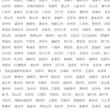
、兰州市、 白银市、 武威市、 金昌市、 平凉市、 张掖市、 嘉峪关市、 酒泉市、庆阳
、 合作市、 敦煌市、 甘南州贵阳市、 安顺市、 遵义市、 六盘水市、 兴义市、 都匀
、 仁怀市、福泉市、[1] 海口市、 三亚市、 万宁市、 文昌市、 儋州市、 琼海市、 
市、邢台市、 沧州市、 衡水市、 廊坊市、 承德市、 迁安市、鹿泉市、 秦皇岛市、 南
、 晋州市、 霸州市、黄骅市、 遵化市、 张家口市、 沙河市、 三河市、 冀州市、 武
、 双滦区 高碑店市、哈尔滨市、 伊春市、 牡丹江市、 大庆市、 鸡西市、 鹤岗市、 
、 密山市、 佳木斯市、 双鸭山市、 海林市、 铁力市、 北安市、五大连池市、 阿城市
、 双城市、海伦市、 宁安市、 讷河市、 穆棱市、 同江市、 肇东市、武汉市、 荆门市
、 随州市、鄂州市、 孝感市、 黄冈市、 十堰市、 枣阳市、 老河口市、 恩施市、 仙
、 汉川市、 赤壁市、 松滋市、丹江口市、 武穴市、 广水市、 石首市、大冶市、 枝江
、 利川市、长沙市、 郴州市、 益阳市、 娄底市、 株洲市、 衡阳市、 湘潭市、岳阳市
、 浏阳市、[1] 醴陵市、 湘乡市、 耒阳市、 沅江市、 涟源市、 常宁市、 吉首市、津
市、 安化县湘西州长春市、 吉林市、 通化市、 白城市、 四平市、 辽源市、 松原市、
、 九台市、 桦甸市、 榆树市、 蛟河市、磐石市、 大安市、 德惠市、 洮南市、 龙井
、 临江市、敦化市、南京市、 无锡市、 常州市、 扬州市、 徐州市、 苏州市、 连云港
、 泰州市、 兴化市、 东台市、 常熟市、江阴市、 张家港市、 通州市、 宜兴市、 邳
、 如 市、 昆山市、 启东市、 江都市、 丹阳市、 吴江市、 靖江市、 扬中市、新沂市
、 句容市、 灌南县南昌市、 赣州市、 上饶市、 宜春市、 景德镇市、 新余市、 九江
、 樟树市、 德兴市、 瑞金市、 井冈山市、高安市、 乐平市、 南康市、 贵溪市、 瑞昌