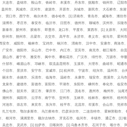
、 大连市、 盘锦市、 鞍山市、 铁岭市、 本溪市、 丹东市、抚顺市、 锦州市、 辽阳市
、盖州市、 凤城市、 庄河市、 凌源市、 开原市、 兴城市、 新民市、 大石桥市、东港
市、 营口市、西宁市、 格尔木市、 德令哈市、[1] 济南市、 青岛市、 威海市、 潍坊
、 淄博市、 枣庄市、 泰安市、 临沂市、 日照市、 德州市、 聊城市、滨州市、 乐陵市
、 新泰市、胶州市、 胶南市、 即墨市、龙口市、 平度市、 莱西市、[1] 太原市、 大
、 忻州市、朔州市、 吕梁市、 古交市、 高平市、 永济市、 孝义市、 侯马市、 霍州
1] 西安市、 咸阳市、 榆林市、 宝鸡市、 铜川市、 渭南市、 汉中市、 安康市、商洛市、
、 广安市、 德阳市、 乐山市、 巴中市、 内江市、 宜宾市、 南充市、都江堰市、 自
、 眉山市、遂宁市、 雅安市、 阆中市、 攀枝花市、 广汉市、 绵竹市、 万源市、 华蓥
、 什邡市、 峨眉山市、 邛崃市、 双流县昆明市、 玉溪市、 大理市、 曲靖市、 昭通
、 个旧市、 景洪市、 安宁市、 宣威市、[1] 杭州市、 宁波市、 绍兴市、 温州市、 
、 丽水市、 余姚市、 乐清市、 临海市、 温岭市、 永康市、 瑞安市、 慈溪市、义乌市
、 龙泉市、 建德市、 富德市、富阳市、 平湖市、 东阳市、 嵊州市、 奉化市、 临安市
、 佛山市、 韶关市、 湛江市、 肇庆市、 江门市、 茂名市、 惠州市、 梅州市、 汕尾
、 潮州市、 揭阳市、 云浮市、南宁市、 贺州市、 玉林市、 桂林市、 柳州市、 梧州
、 河池市、 崇左市、 来宾市、 东兴市、 桂平市、 北流市、岑溪市、 合山市、 凭祥市
、 扎兰屯市、 鄂尔多斯市、 乌兰察布市、巴彦淖尔市、 二连浩特市、 霍林郭勒市、 
市、 根河市、 满洲里市、 额尔古纳市、 牙克石市、临河市、 丰镇市、 通辽市、[1] 
、 吴忠市、 灵武市、[1] 拉萨市、 日喀则市、[1] 乌鲁木齐市、 石河子市、 喀什市