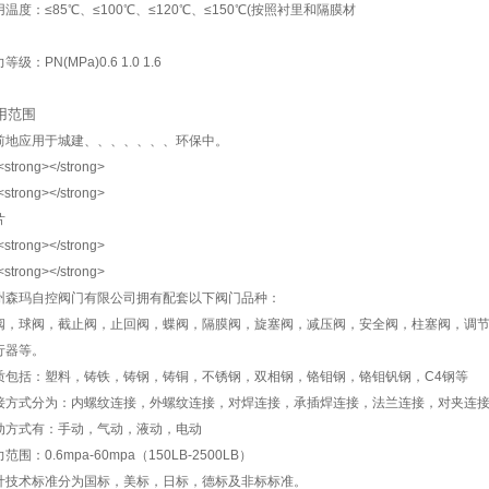
用温度：≤85℃、≤100℃、≤120℃、≤150℃(按照衬里和隔膜材
等级：PN(MPa)0.6 1.0 1.6
用范围
前地应用于城建、、、、、、、环保中。
片
州森玛自控阀门有限公司拥有配套以下阀门品种：
阀，球阀，截止阀，止回阀，蝶阀，隔膜阀，旋塞阀，减压阀，安全阀，柱塞阀，调
行器等。
质包括：塑料，铸铁，铸钢，铸铜，不锈钢，双相钢，铬钼钢，铬钼钒钢，C4钢等
接方式分为：内螺纹连接，外螺纹连接，对焊连接，承插焊连接，法兰连接，对夹连
动方式有：手动，气动，液动，电动
范围：0.6mpa-60mpa（150LB-2500LB）
计技术标准分为国标，美标，日标，德标及非标标准。