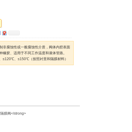
于控制非腐蚀性或一般腐蚀性介质，阀体内腔表面
种橡胶、适用于不同工作温度和液体管路。
℃、≤120℃、≤150℃（按照衬里和隔膜材料）