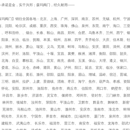
—承诺是金，实干兴邦；森玛阀门，经久耐用——
森玛阀门】销往全国各地：北京、上海、广州、深圳、南京、苏州、无锡、杭州、宁
连、沈阳、哈尔滨、成都、重庆、西安、珠海、佛山、泉州、东莞、南宁、海口、三
、、呼和浩特、、烟台、长春、鞍山、南昌、郑州、合肥、乌鲁木齐、兰州、西宁、
、阳泉、长治、临汾、抚顺、本溪、锦州、吉林、四平、齐齐哈尔、大庆、佳木斯、
山、湖州、丽水、萧山、瑞安、义乌、芜湖、蚌埠、马鞍山、安庆、莆田、漳州、石
、滨州、开封、洛阳、平顶山、十堰、宜昌、襄樊、株洲、湘潭、衡阳、邵阳、韶关
、北海、自贡、攀枝花、乐山、宜宾、南充、曲靖、玉溪、保山、大理、遵义、铜川
、娄底、乐山、太仓、赤峰、莆田、黄山、泸州、阳江、延吉、宜宾、临汾、张家口
花、湛江、清远、黄石、滁州、邵阳、益阳、阳泉、眉山、增城、温岭、宿迁、晋城
、三明、德州、拉萨、上虞、景德镇、渭南、枣庄、海宁、焦作、葫芦岛、孝感、资
、怀化、安阳。郑州市、 洛阳市、 焦作市、 商丘市、 信阳市、 周口市、 鹤壁市、 
、 许昌市、 新乡市、 济源市、 灵宝市、 偃师市、 邓州市、 登封市、 三门峡市、新郑
、 林州市、项城市、 汝州市、 荥阳市、平顶山市、 卫辉市、 辉县市、 舞钢市、 新密市、
、 芜湖市、 马鞍山市、 池州市、 黄山市、 滁州市、 安庆市、淮南市、 淮北市、 蚌
、明光市、 天长市、 宁国市、 界首市、 桐城市、[1] 福州市、 厦门市、 泉州市、 
、建瓯市、 武夷山市、 长乐市、 福清市、 晋江市、 南安市、 福安市、龙海市、邵武市