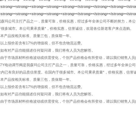
我森玛公司主打产品之一，质量可靠，价格实惠，经过多年全体公司不断的努力，本公
于很多城市。本公司秉承质量*，价格实惠，信誉诚信，欢迎各位新老客户来点选购。
.本产品按相关标准、质量三包，质保期一年。
.以上报价若含有17%的增值税，但不包含物流运费。
.如有对产品功能描述任何疑问请，我们将有人员为您解答。
.由于市场原材料价格波动或供需变化，个别产品价格会有所变动，请以我们销售人员
947Y电动调节阀是我森玛公司主打产品之一，质量可靠，价格实惠，经过多年全体公司
业内已有良好的品质信誉度。在国内于很多城市。本公司秉承质量*，价格实惠，信誉
.本产品按相关标准、质量三包，质保期一年。
.以上报价若含有17%的增值税，但不包含物流运费。
.如有对产品功能描述任何疑问请，我们将有人员为您解答。
.由于市场原材料价格波动或供需变化，个别产品价格会有所变动，请以我们销售人员
玛阀门】销往全国各地：北京、上海、广州、深圳、南京、苏州、无锡、杭州、宁波、
、沈阳、哈尔滨、成都、重庆、西安、珠海、佛山、泉州、东莞、南宁、海口、三亚、
、、呼和浩特、、烟台、长春、鞍山、南昌、郑州、合肥、乌鲁木齐、兰州、西宁、银