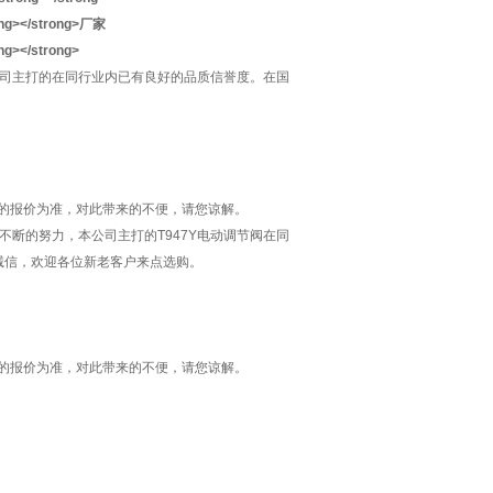
司主打的​
​在同行业内已有良好的品质信誉度。在国
的报价为准，对此带来的不便，请您谅解。
不断的努力，本公司主打的T947Y电动调节阀在同
诚信，欢迎各位新老客户来点选购。
的报价为准，对此带来的不便，请您谅解。
福州、厦门、长沙、武汉、天津、济南、青岛、大
昆明、绵阳、贵阳、拉萨、石家庄、太原、包
川、温州、唐山、秦皇岛、邯郸、保定、廊坊、大