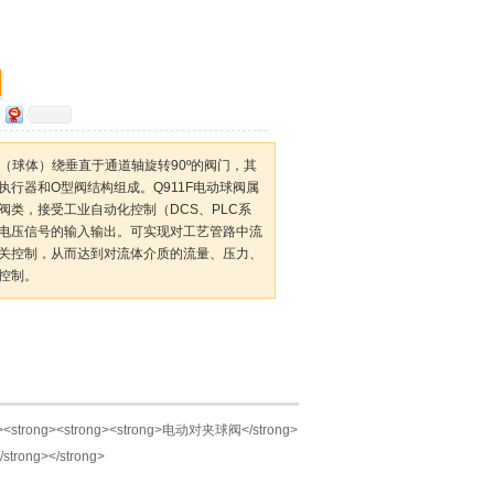
一种（球体）绕垂直于通道轴旋转90º的阀门，其
行器和O型阀结构组成。Q911F电动球阀属
阀类，接受工业自动化控制（DCS、PLC系
电压信号的输入输出。可实现对工艺管路中流
关控制，从而达到对流体介质的流量、压力、
控制。