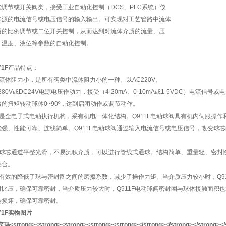
能调节或开关阀类，接受工业自动化控制（DCS、PLC系统）仪
来源的电流信号或电压信号的输入输出。可实现对工艺管路中流体
质的比例调节或二位开关控制，从而达到对流体介质的流量、压
、温度、液位等参数的自动化控制。
71F
产品特点：
．流体阻力小，是所有阀类中流体阻力小的一种。以AC220V、
380V或DC24V电源电压作动力，接受（4-20mA、0-10mA或1-5VDC）电流信
出的扭矩转动球体0~90º，达到启闭动作或调节动作。
．是全电子式电动执行机构，采有机电一体化结构。Q911F电动球阀具有机内伺服操
能强、性能可靠、连线简单。Q911F电动球阀通过输入电流信号或电压信号，改变球芯的
。
．球芯通道平整光滑，不易沉积介质，可以进行管线式通球。结构简单、重量轻、密封性能
场合。
．有效的降低了球与密封圈之间的磨擦系数，减少了操作力矩。当介质压力较小时，Q9
封比压，确保可靠密封，当介质压力较大时，Q911F电动球阀密封圈与球体接触面积
会损坏，确保可靠密封。
71F
实物图片