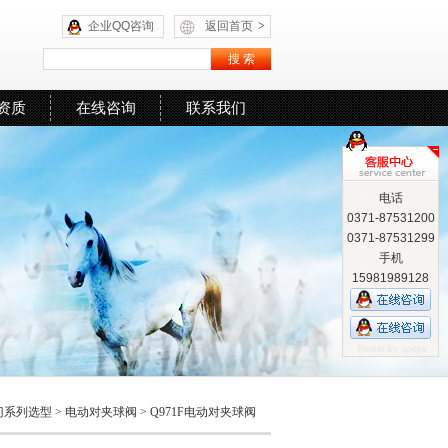
企业QQ咨询
返回首页
>
资质
在线咨询
联系我们
电话
0371-87531200
0371-87531299
手机
15981989128
门系列选型
>
电动对夹球阀​
> Q971F电动对夹球阀