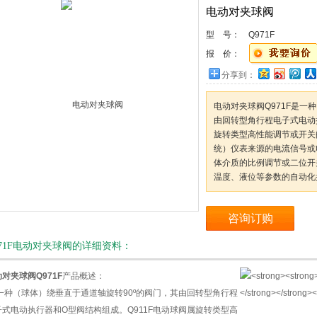
电动对夹球阀
型 号：
Q971F
报 价：
分享到：
电动对夹球阀​Q971F是
由回转型角行程电子式电动执
旋转类型高性能调节或开关
统）仪表来源的电流信号或
体介质的比例调节或二位开
温度、液位等参数的自动化
咨询订购
971F电动对夹球阀的详细资料：
动对夹球阀
Q971F
产品概述：
一种（球体）绕垂直于通道轴旋转90º的阀门，其由回转型角行程
子式电动执行器和O型阀结构组成。Q911F电动球阀属旋转类型高