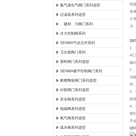
性
氨气液化气阀门系列选型
表
过滤器系列选型
介
、建材、污阀门系列
力
水力控制阀系列
Q9
SENMA气动元件系列
1
卫生级阀门系列
AC
塑料阀门系列选型
输
2
SENMA楼宇控制阀门系列
功
耐磨陶瓷阀门系列选型
作
衬胶阀门系列选型
3
的
安全阀系列选型
4
电磁阀系列选型
密
氧气阀系列选型
不
疏水阀系列选型
Q9