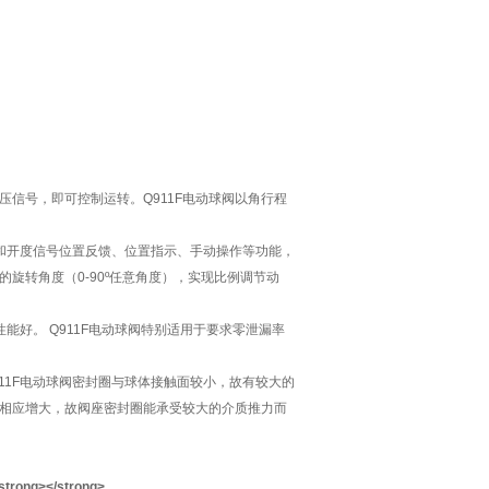
号或电压信号，即可控制运转。Q911F电动球阀以角行程
作和开度信号位置反馈、位置指示、手动操作等功能，
旋转角度（0-90º任意角度），实现比例调节动
好。 Q911F电动球阀特别适用于要求零泄漏率
11F电动球阀密封圈与球体接触面较小，故有较大的
也相应增大，故阀座密封圈能承受较大的介质推力而