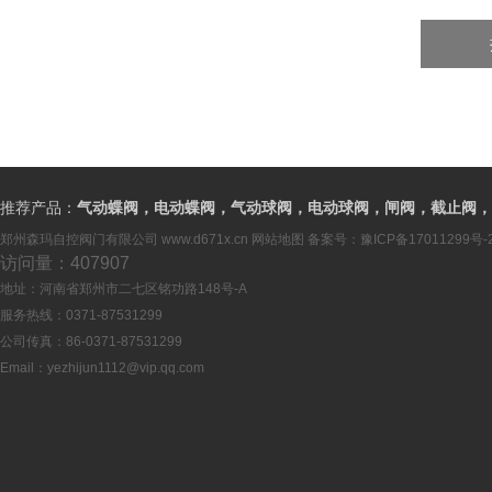
推荐产品：
气动蝶阀，电动蝶阀，气动球阀，电动球阀，闸阀，截止阀，
郑州森玛自控阀门有限公司
www.d671x.cn
网站地图
备案号：
豫ICP备17011299号-
访问量：407907
地址：河南省郑州市二七区铭功路148号-A
服务热线：0371-87531299
公司传真：86-0371-87531299
Email：
yezhijun1112@vip.qq.com