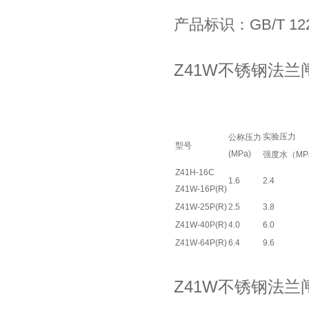
产品标识：GB/T 12
Z41W不锈钢法兰
实验压力
公称压力
型号
(MPa)
强度水（MP
Z41H-16C
1.6
2.4
Z41W-16P(R)
Z41W-25P(R)
2.5
3.8
Z41W-40P(R)
4.0
6.0
Z41W-64P(R)
6.4
9.6
Z41W不锈钢法兰