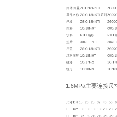
阀体/阀盖
ZGICr18Ni9Ti
ZG00C
零件名称
ZGICr18Ni9Tit系列
ZG00
闸板
ZGICr18Ni9Ti
ZG00C
阀杆
1Cr18Ni9Ti
00Cr1
填料
PTFE编织
PTFE
垫片
304L＋PTFE
304L
压盖
ZGICr18Ni9Ti
ZG00C
填料压环
1Cr18Ni9Ti
00Cr1
螺栓
1Cr17Ni2
1Cr17
螺母
1Cr18Ni9Ti
1Cr18
1.6MPa主要连接尺
尺寸
DN
15
20
25
32
40
50
6
L
mm
130
150
160
180
200
250
2
H
mm
175
180
210
210
350
358
3