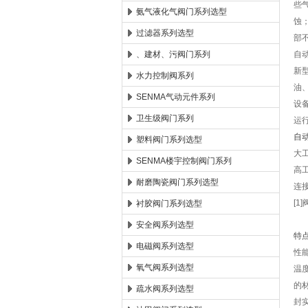
些
氨气液化气阀门系列选型
蚀
过滤器系列选型
部
、建材、污阀门系列
自
新
水力控制阀系列
油
SENMA气动元件系列
设
卫生级阀门系列
运
自
塑料阀门系列选型
大工
SENMA楼宇控制阀门系列
高
耐磨陶瓷阀门系列选型
连接
[
衬胶阀门系列选型
安全阀系列选型
特
电磁阀系列选型
性
氧气阀系列选型
温
的
疏水阀系列选型
封