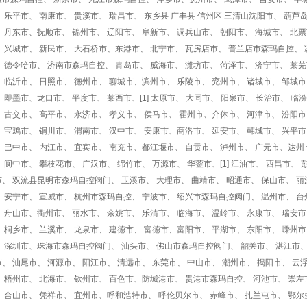
 乐平市、 南康市、 贵溪市、 瑞昌市、 东乡县 广丰县 信州区 三清山沈阳市、 葫芦
 丹东市、抚顺市、 锦州市、 辽阳市、 阜新市、 调兵山市、 朝阳市、 海城市、 北
、 兴城市、 新民市、 大石桥市、东港市、 北宁市、 瓦房店市、 普兰店市森玛自控、 
 德令哈市、 济南市森玛自控、 青岛市、 威海市、 潍坊市、 菏泽市、 济宁市、 莱
 临沂市、 日照市、 德州市、 聊城市、滨州市、 乐陵市、 兖州市、 诸城市、 邹城市
 即墨市、龙口市、 平度市、 莱西市、[1] 太原市、 大同市、 阳泉市、 长治市、 临
 古交市、 高平市、 永济市、 孝义市、 侯马市、 霍州市、介休市、 河津市、 汾阳市、
 宝鸡市、 铜川市、 渭南市、 汉中市、 安康市、商洛市、 延安市、 韩城市、 兴平市、
、 巴中市、 内江市、 宜宾市、 南充市、都江堰市、 自贡市、 泸州市、 广元市、达州
 阆中市、 攀枝花市、 广汉市、 绵竹市、 万源市、 华蓥市、[1] 江油市、 西昌市、
市、 双流县昆明市森玛自控阀门、 玉溪市、 大理市、 曲靖市、 昭通市、 保山市、 丽
、 安宁市、 宣威市、 杭州市森玛自控、 宁波市、 绍兴市森玛自控阀门、 温州市、 台
 舟山市、衢州市、 丽水市、 余姚市、 乐清市、 临海市、 温岭市、 永康市、 瑞安市
、 桐乡市、 兰溪市、 龙泉市、 建德市、 富德市、富阳市、 平湖市、 东阳市、 嵊州
、 深圳市、珠海市森玛自控阀门、 汕头市、 佛山市森玛自控阀门、 韶关市、 湛江市、
、 汕尾市、 河源市、 阳江市、 清远市、 东莞市、 中山市、 潮州市、 揭阳市、 云
、 梧州市、 北海市、 钦州市、 百色市、防城港市、 贵港市森玛自控、 河池市、 崇左
、 合山市、 凭祥市、 宜州市、呼和浩特市、 呼伦贝尔市、 赤峰市、 扎兰屯市、 鄂