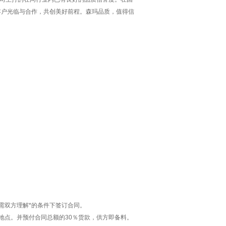
客户光临与合作，共创美好前程。森玛品质，值得信
需双方理解*的条件下签订合同。
地点。并预付合同总额的30％货款，供方即备料。