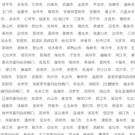
、 漳平市、 永安市、兰州市、 白银市、 武威市、 金昌市、 平凉市、 张掖市、 嘉峪
 玉门市、 临夏市、 合作市、 敦煌市、 甘南州贵阳市、 安顺市、 遵义市、 六盘水市
市、 赤水市、 仁怀市、福泉市、[1] 海口市、 三亚市、 万宁市、 文昌市、 儋州市
 唐山市、 邯郸市、邢台市、 沧州市、 衡水市、 廊坊市、 承德市、 迁安市、鹿泉市
 涿州市、 定州市、 晋州市、 霸州市、黄骅市、 遵化市、 张家口市、 沙河市、 三
、泊头市、 安国市、 双滦区 高碑店市、哈尔滨市、 伊春市、 牡丹江市、 大庆市、 鸡
 富锦市、 虎林市、 密山市、 佳木斯市、 双鸭山市、 海林市、 铁力市、 北安市、五
 七台河市、 绥芬河市、 双城市、海伦市、 宁安市、 讷河市、 穆棱市、 同江市、 
、 黄石市森玛自控阀门、 宜昌市、 随州市、鄂州市、 孝感市、 黄冈市、 十堰市、 枣
、 潜江市、 麻城市、 洪湖市、 汉川市、 赤壁市、 松滋市、丹江口市、 武穴市、 
、当阳市、 安陆市、 宜都市、 利川市、长沙市、 郴州市、 益阳市、 娄底市森玛自控
 邵阳市、 永州市、 张家界市森玛自控阀门、 怀化市、 浏阳市、[1] 醴陵市、 湘乡市
市森玛自控阀门、市、 冷水江市、 临湘市、 汨罗市、 武冈市、 韶山市、 安化县湘西州
、 辽源市森玛自控、 松原市、 白山市、集安市、 梅河口市、 双辽市、 延吉市、 九台
、 德惠市、 洮南市、 龙井市、 珲春市、 公主岭市、 图们市、舒兰市、 和龙市、 临
、 徐州市森玛自控阀门、 苏州市、 连云港市、 盐城市、淮安市、 宿迁市、 镇江市、 
、 张家港市、 通州市、 宜兴市、 邳州市、 海门市、 大丰市、 溧阳市、泰兴市、 如
 靖江市、 扬中市、新沂市、 仪征市、 太仓市、 姜堰市、 高邮市、 金坛市、 句容市
镇市森玛自控、 新余市、 九江市森玛自控、 萍乡市、抚州市、 鹰潭市、 吉安市、 丰