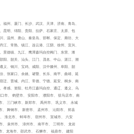
、福州、厦门、长沙、武汉、天津、济南、青岛、
、昆明、绵阳、贵阳、拉萨、石家庄、太原、包
川、温州、唐山、秦皇岛、邯郸、保定、廊坊、大
丹江、常熟、镇江、连云港、江阴、徐州、宜兴、
、景德镇、九江、鹰潭森玛自控阀门、东营、潍
邵阳、韶关、汕头、江门、茂名、中山、湛江、潮
遵义、铜川、宝鸡、咸阳、汉中滕州、阜阳、韶
汾、张家口、余姚、诸暨、长乐、南平、曲靖、延
宿迁、晋城、内江、常德、宁德、延安、桐乡、南
、孝感、资阳、牡丹江森玛自控、通辽、遵义、乌
口市、 鹤壁市、 安阳市、 濮阳市、 驻马店市、南
市、 三门峡市、新郑市、 禹州市、 巩义市、 永城
市、 舞钢市、 新密市、 孟州市、 沁阳市、 郏县
市、 淮北市、 蚌埠市、 宿州市、 宣城市、 六安
市、 泉州市、 漳州市、 南平市、 三明市、 龙岩
市、龙海市、邵武市、 石狮市、 福鼎市、 建阳