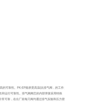
高的可靠性。PK-EP能承受高温(比排气阀．的工作
弹性和运行可靠性。排气阀阀芯的内部弹簧采用特殊
制非常可靠，在出厂前每只阀均通过排气实验和压力密