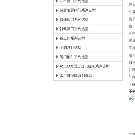
油田阀门系列选型
造
超超临界阀门系列选型
性
当
特殊阀门系列选型
位
衬氟阀门系列选型
阀
截止阀系列选型
暖
闸阀系列选型
不
道
阀门配件系列选型
自
ASCO美国进口电磁阀系列选型
1
水厂排泥阀系列选型
2
3
不
是