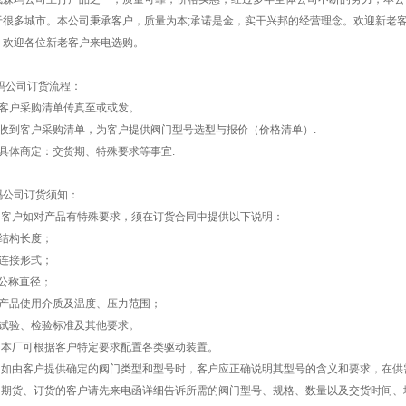
于很多城市。本公司秉承客户，质量为本;承诺是金，实干兴邦的经营理念。欢迎新老
。欢迎各位新老客户来电选购。
玛公司订货流程：
、客户采购清单传真至或或发。
、收到客户采购清单，为客户提供阀门型号选型与报价（价格清单）.
、具体商定：交货期、特殊要求等事宜.
玛公司订货须知：
、 客户如对产品有特殊要求，须在订货合同中提供以下说明：
．结构长度；
．连接形式；
．公称直径；
．产品使用介质及温度、压力范围；
．试验、检验标准及其他要求。
、 本厂可根据客户特定要求配置各类驱动装置。
、 如由客户提供确定的阀门类型和型号时，客户应正确说明其型号的含义和要求，在供
、 期货、订货的客户请先来电函详细告诉所需的阀门型号、规格、数量以及交货时间、