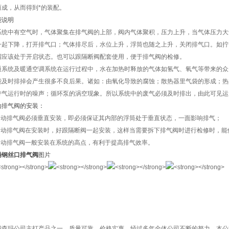
而成，从而得到*的装配。
能说明
系统中有空气时，气体聚集在排气阀的上部，阀内气体聚积，压力上升，当气体压力大
一起下降，打开排气口；气体排尽后，水位上升，浮筒也随之上升，关闭排气口。如拧
帽应该处于开启状态。也可以跟隔断阀配套使用，便于排气阀的检修。
通系统及暖通空调系统在运行过程中，水在加热时释放的气体如氢气、氧气等带来的众
能及时排掉会产生很多不良后果。诸如：由氧化导致的腐蚀；散热器里气袋的形成；热
带气运行时的噪声；循环泵的涡空现象。所以系统中的废气必须及时排出，由此可见
动排气阀的安装：
.自动排气阀必须垂直安装，即必须保证其内部的浮筒处于垂直状态，一面影响排气；
.自动排气阀在安装时，好跟隔断阀一起安装，这样当需要拆下排气阀时进行检修时，
.自动排气阀一般安装在系统的高点，有利于提高排气效率。
锈钢丝口排气阀
图片
我森玛公司主打产品之一，质量可靠，价格实惠，经过多年全体公司不断的努力，本公