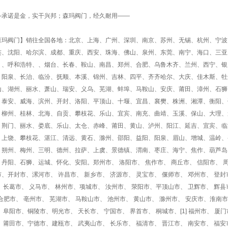
—承诺是金，实干兴邦；森玛阀门，经久耐用——
森玛阀门】销往全国各地：北京、上海、广州、深圳、南京、苏州、无锡、杭州、宁波
连、沈阳、哈尔滨、成都、重庆、西安、珠海、佛山、泉州、东莞、南宁、海口、三亚
、、呼和浩特、、烟台、长春、鞍山、南昌、郑州、合肥、乌鲁木齐、兰州、西宁、银
、阳泉、长治、临汾、抚顺、本溪、锦州、吉林、四平、齐齐哈尔、大庆、佳木斯、牡
山、湖州、丽水、萧山、瑞安、义乌、芜湖、蚌埠、马鞍山、安庆、莆田、漳州、石狮
、泰安、威海、滨州、开封、洛阳、平顶山、十堰、宜昌、襄樊、株洲、湘潭、衡阳、
、柳州、桂林、北海、自贡、攀枝花、乐山、宜宾、南充、曲靖、玉溪、保山、大理、
、荆门、丽水、娄底、乐山、太仓、赤峰、莆田、黄山、泸州、阳江、延吉、宜宾、临
、上饶、攀枝花、湛江、清远、黄石、滁州、邵阳、益阳、阳泉、眉山、增城、温岭、
、朔州、梅州、三明、德州、拉萨、上虞、景德镇、渭南、枣庄、海宁、焦作、葫芦岛
、丹阳、石狮、运城、怀化、安阳。郑州市、 洛阳市、 焦作市、 商丘市、 信阳市、 周
市、开封市、漯河市、 许昌市、 新乡市、 济源市、 灵宝市、 偃师市、 邓州市、 登封
 长葛市、 义马市、 林州市、项城市、 汝州市、 荥阳市、平顶山市、 卫辉市、 辉县
] 合肥市、 亳州市、 芜湖市、 马鞍山市、 池州市、 黄山市、 滁州市、 安庆市、淮南
 阜阳市、铜陵市、明光市、 天长市、 宁国市、 界首市、 桐城市、[1] 福州市、 厦门
、 莆田市、宁德市、建瓯市、 武夷山市、 长乐市、 福清市、 晋江市、 南安市、 福安