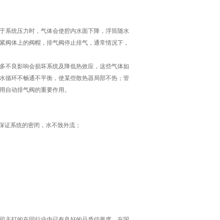
于系统压力时，气体会使腔内水面下降，浮筒随水
紧阀体上的阀帽，排气阀停止排气，通常情况下，
多不良影响会损坏系统及降低热效应，这些气体如
水循环不畅通不平衡，使某些散热器局部不热；管
运用自动排气阀的重要作用。
能保证系统的密闭，水不致外流；
司主打的
在同行业内已有良好的品质信誉度。在国