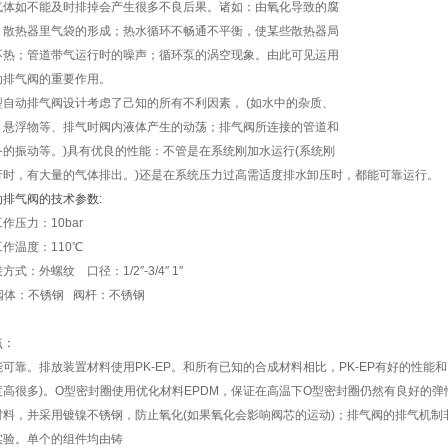
气体如不能及时排掉会产生很多不良后果。诸如：由氧化导致的腐
；散热器里气袋的形成；热水循环不畅通不平衡，使某些散热器局
不热；管道带气运行时的噪声；循环泵的涡空现象。由此可见运用
动排气阀的重要作用。
型自动排气阀设计考虑了己知的所有不利因素， (如水中的杂质、
、悬浮物等、排气时阀内液体产生的动荡；排气阀所连接的管道和
备的振动等。)具有优良的性能：不管是在系统刚加水运行(系统刚
行时，有大量的气体排出。)还是在系统压力过高需适度排水卸压时，都能可靠运行。
动排气阀的技术参数:
作压力：10bar
工作温度：110℃
方式：外螺纹 口径：1/2″-3/4″ 1″
1]阀体：不锈钢 阀杆：不锈钢
点：
能可靠。排放装置材料使用PK-EP。和所有已知的合成材料相比，PK-EP有好的性能和
度高很多)。O型密封圈使用优化材料EPDM，保证在高温下O型密封圈仍然有良好的
材料，并采用镀镍不锈钢，防止氧化(如果氧化会影响阀芯的运动)；排气阀的排气机
实验。单个的组件均由铸