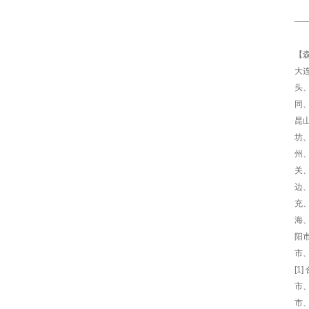
—
【
大
头
同
昆
坊
州
关
边
充
海
阳
市、
[1
市、
市