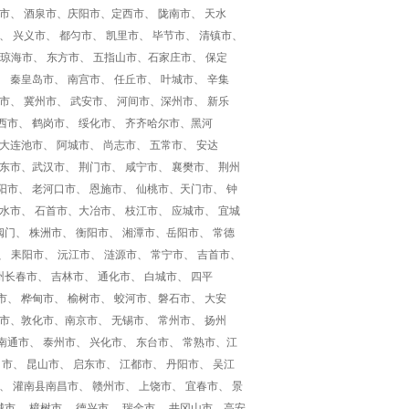
关市、 酒泉市、庆阳市、定西市、 陇南市、 天水
、 兴义市、 都匀市、 凯里市、 毕节市、 清镇市、
、 琼海市、 东方市、 五指山市、石家庄市、 保定
、 秦皇岛市、 南宫市、 任丘市、 叶城市、 辛集
河市、 冀州市、 武安市、 河间市、深州市、 新乐
西市、 鹤岗市、 绥化市、 齐齐哈尔市、黑河
大连池市、 阿城市、 尚志市、 五常市、 安达
肇东市、武汉市、 荆门市、 咸宁市、 襄樊市、 荆州
阳市、 老河口市、 恩施市、 仙桃市、天门市、 钟
广水市、 石首市、大冶市、 枝江市、 应城市、 宜城
阀门、 株洲市、 衡阳市、 湘潭市、岳阳市、 常德
、 耒阳市、 沅江市、 涟源市、 常宁市、 吉首市、
长春市、 吉林市、 通化市、 白城市、 四平
市、 桦甸市、 榆树市、 蛟河市、磐石市、 大安
江市、敦化市、南京市、 无锡市、 常州市、 扬州
南通市、 泰州市、 兴化市、 东台市、 常熟市、江
 市、 昆山市、 启东市、 江都市、 丹阳市、 吴江
、 灌南县南昌市、 赣州市、 上饶市、 宜春市、 景
城市、 樟树市、 德兴市、 瑞金市、 井冈山市、高安