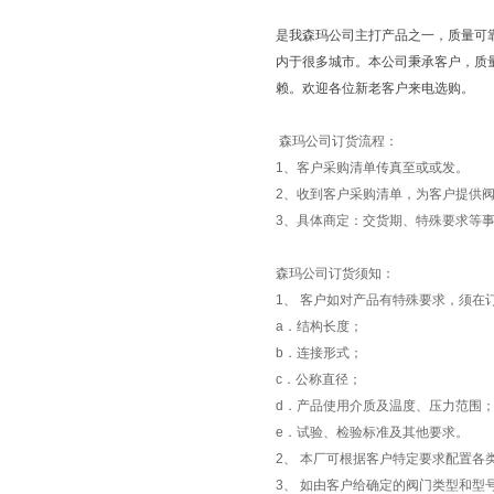
是我森玛公司主打产品之一，质量可
内于很多城市。本公司秉承客户，质
赖。欢迎各位新老客户来电选购。
森玛公司订货流程：
1、客户采购清单传真至或或发。
2、收到客户采购清单，为客户提供阀
3、具体商定：交货期、特殊要求等事
森玛公司订货须知：
1、 客户如对产品有特殊要求，须在
a．结构长度；
b．连接形式；
c．公称直径；
d．产品使用介质及温度、压力范围
e．试验、检验标准及其他要求。
2、 本厂可根据客户特定要求配置各
3、 如由客户给确定的阀门类型和型