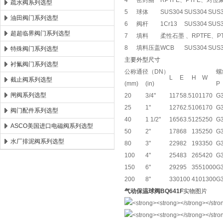
4
密封圈
RPTFE、PTFE、对位
疏水阀系列选型
5
球体
SUS304
SUS304
SUS
油田阀门系列选型
6
阀杆
1Cr13
SUS304
SUS
超超临界阀门系列选型
7
填料
柔性石墨 、RPTFE、PT
8
填料压盖
WCB
SUS304
SUS
特殊阀门系列选型
主要外型尺寸
衬氟阀门系列选型
公称通径（DN）
螺
L
E
H
W
截止阀系列选型
(mm)
(in)
P
闸阀系列选型
20
3/4"
117
58.5
101
170
G3
25
1"
127
62.5
106
170
G3
阀门配件系列选型
40
1 1/2"
165
63.5
125
250
G3
ASCO美国进口电磁阀系列选型
50
2"
178
68
135
250
G3
水厂排泥阀系列选型
80
3"
229
82
193
350
G3
100
4"
254
83
265
420
G3
150
6"
292
95
355
1000
G3
200
8"
330
100
410
1300
G
气动保温球阀BQ641F
实物图片