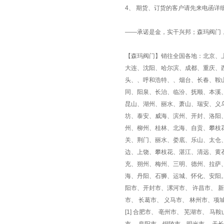
4、 期货、订货的客户请先来电函详
——承诺是金，实干兴邦；森玛阀门
【森玛阀门】销往全国各地：北京、
大连、沈阳、哈尔滨、成都、重庆、
头、、呼和浩特、、烟台、长春、鞍
同、阳泉、长治、临汾、抚顺、本溪
昆山、湖州、丽水、萧山、瑞安、义
坊、泰安、威海、滨州、开封、洛阳
州、柳州、桂林、北海、自贡、攀枝
关、荆门、丽水、娄底、乐山、太仓
边、上饶、攀枝花、湛江、清远、黄
充、朔州、梅州、三明、德州、拉萨
海、丹阳、石狮、运城、怀化、安阳。郑
阳市、开封市、漯河市、 许昌市、 新
市、 长葛市、 义马市、 林州市、项
[1] 合肥市、 亳州市、 芜湖市、 