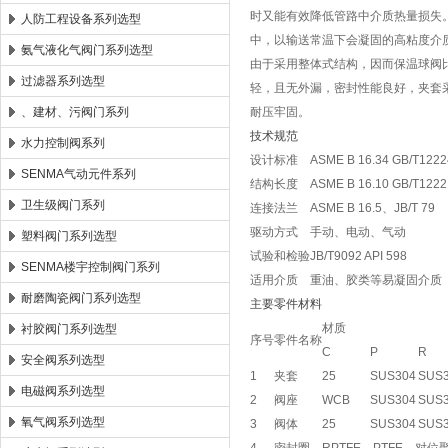
时又能有效降低管路中介质热量损失
人防工程设备系列选型
中，以输送常温下会凝固的高粘度介
氨气液化气阀门系列选型
由于采用整体式结构，因而保温球阀
过滤器系列选型
轻，且无外漏，密封性能良好，夹套
、建材、污阀门系列
耐压牢固。
技术规范
水力控制阀系列
设计标准
ASME B 16.34 GB/T1222
SENMA气动元件系列
结构长度
ASME B 16.10 GB/T1222
卫生级阀门系列
连接法兰
ASME B 16.5、JB/T 79
驱动方式
手动、电动、气动
塑料阀门系列选型
试验和检验
JB/T9092 API 598
SENMA楼宇控制阀门系列
适用介质
重油、胶类等易凝固介质
耐磨陶瓷阀门系列选型
主要零件材料
材质
衬胶阀门系列选型
序号
零件名称
C
P
R
安全阀系列选型
1
夹套
25
SUS304
SUS
电磁阀系列选型
2
阀座
WCB
SUS304
SUS
氧气阀系列选型
3
阀体
25
SUS304
SUS