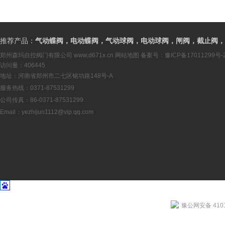
推荐产品：
气动蝶阀，电动蝶阀，气动球阀，电动球阀，闸阀，截止阀，
郑州森玛自控阀门有限公司
www.d671x.cn
网站地图
备案号：
豫ICP备17011299号-
访问量：406445
地址：河南省郑州市二七区铭功路148号-A
服务热线：0371-87531299
公司传真：86-0371-87531299
Email：
yezhijun1112@vip.qq.com
豫公网安备 4101