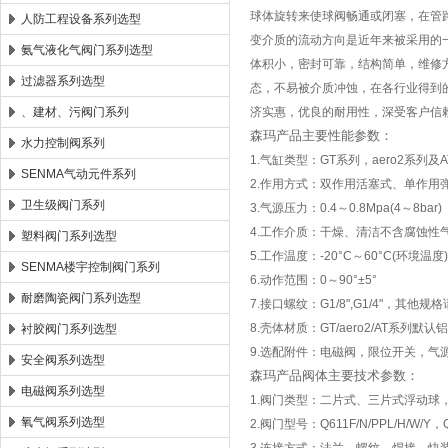
球体旋转来使球阀畅通或闭塞，在管
人防工程设备系列选型
变介质的流动方向是近年来被采用的
氨气液化气阀门系列选型
体积小，密封可靠，结构简单，维修
过滤器系列选型
态，不易被介质冲蚀，在各行业得到
、建材、污阀门系列
济实惠，优良的耐用性，深受客户信
森玛产品主要性能参数：
水力控制阀系列
1.气缸类型：GT系列，aero2系列
SENMA气动元件系列
2.作用方式：双作用活塞式、单作用
卫生级阀门系列
3.气源压力：0.4～0.8Mpa(4～8bar)
4.工作介质：干燥、清洁不含腐蚀性
塑料阀门系列选型
5.工作温度：-20°C～60°C(环境
SENMA楼宇控制阀门系列
6.动作范围：0～90°±5°
耐磨陶瓷阀门系列选型
7.接口螺纹：G1/8",G1/4"，其他
8.壳体材质：GT/aero2/AT系列
衬胶阀门系列选型
9.选配附件：电磁阀，限位开关，气
安全阀系列选型
森玛产品阀体主要技术参数：
电磁阀系列选型
1.阀门类型：二片式、三片式浮动球
氧气阀系列选型
2.阀门型号：Q611F/N/PPL/H/W/Y，