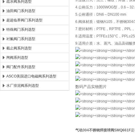
3.连接方式：法兰，螺纹，焊接，快
疏水阀系列选型
4.公称压力：1000WOG型，0.6～32.
油田阀门系列选型
5.公称通径：DN6～DN100 mm
超超临界阀门系列选型
6.阀体材质：锻钢A105，不锈钢304/3
7.密封材料：PTFE，RPTFE，PP
特殊阀门系列选型
8.适用温度：PTFE≤150°C，PPL≤2
衬氟阀门系列选型
9.适用介质：水、蒸汽、油品及硝酸
截止阀系列选型
闸阀系列选型
阀门配件系列选型
ASCO美国进口电磁阀系列选型
水厂排泥阀系列选型
数码产品实物图片
气动304不锈钢焊接球阀SMQ661F
是