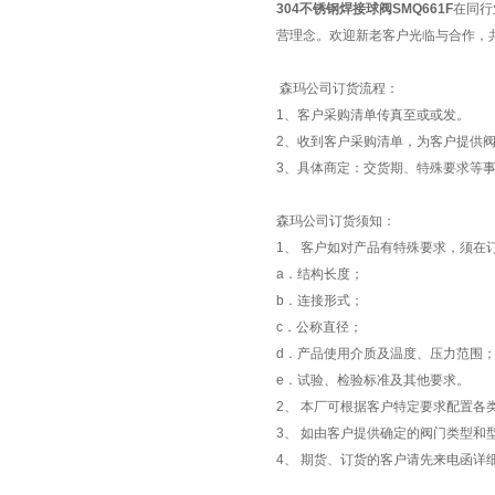
304不锈钢焊接球阀SMQ661F
在同行
营理念。欢迎新老客户光临与合作，
森玛公司订货流程：
1、客户采购清单传真至或或发。
2、收到客户采购清单，为客户提供阀
3、具体商定：交货期、特殊要求等事
森玛公司订货须知：
1、 客户如对产品有特殊要求，须在
a．结构长度；
b．连接形式；
c．公称直径；
d．产品使用介质及温度、压力范围
e．试验、检验标准及其他要求。
2、 本厂可根据客户特定要求配置各
3、 如由客户提供确定的阀门类型和
4、 期货、订货的客户请先来电函详