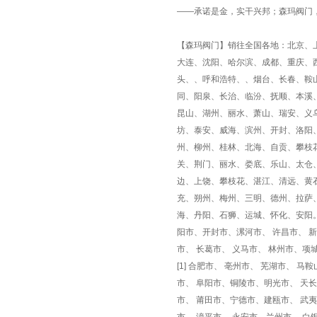
——承诺是金，实干兴邦；森玛阀门
【森玛阀门】销往全国各地：北京、
大连、沈阳、哈尔滨、成都、重庆、
头、、呼和浩特、、烟台、长春、鞍
同、阳泉、长治、临汾、抚顺、本溪
昆山、湖州、丽水、萧山、瑞安、义
坊、泰安、威海、滨州、开封、洛阳
州、柳州、桂林、北海、自贡、攀枝
关、荆门、丽水、娄底、乐山、太仓
边、上饶、攀枝花、湛江、清远、黄
充、朔州、梅州、三明、德州、拉萨
海、丹阳、石狮、运城、怀化、安阳。郑
阳市、开封市、漯河市、 许昌市、 新
市、 长葛市、 义马市、 林州市、项
[1] 合肥市、 亳州市、 芜湖市、 
市、 阜阳市、铜陵市、明光市、 天长市
市、 莆田市、宁德市、建瓯市、 武夷