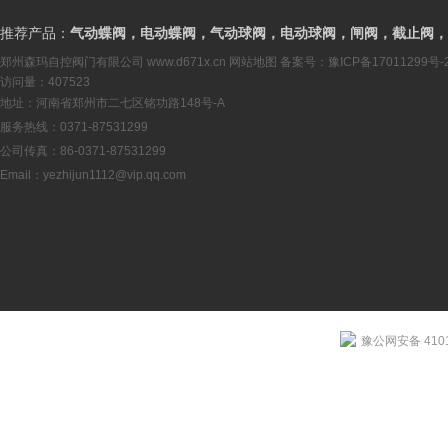
推荐产品：
气动蝶阀，电动蝶阀，气动球阀，电动球阀，闸阀，截止阀，
郑州森玛自控阀门有限公司
www.d671x.cn
网站地图
备案号：
豫ICP备17011299号-
访问量：407523
地址：河南省郑州市二七区铭功路148号-A
服务热线：0371-87531299
公司传真：86-0371-87531299
Email：
yezhijun1112@vip.qq.com
豫公网安备 4101