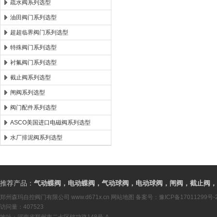
疏水阀系列选型
油田阀门系列选型
超超临界阀门系列选型
特殊阀门系列选型
衬氟阀门系列选型
截止阀系列选型
闸阀系列选型
阀门配件系列选型
ASCO美国进口电磁阀系列选型
水厂排泥阀系列选型
推荐产品：
气动蝶阀，电动蝶阀，气动球阀，电动球阀，闸阀，截止阀，
郑州森玛自控阀门有限公司
www.d671x.cn
网站地图
备案号：
豫ICP备17011299号-
访问量：407523