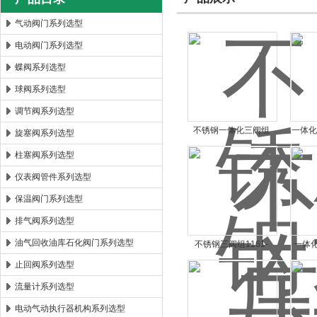
气动阀门系列选型
电动阀门系列选型
郑州森玛自控阀门有限公司
蝶阀系列选型
球阀系列选型
调节阀系列选型
不锈钢一体化三阀组
一体
旋塞阀系列选型
SF-2B 针阀
柱塞阀系列选型
仪表阀管件系列选型
保温阀门系列选型
排气阀系列选型
油气回收油库石化阀门系列选型
不锈钢三阀组1161-
一体化
6000PSI
止回阀系列选型
流量计系列选型
电动气动执行器机构系列选型