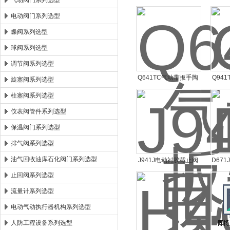
气动阀门系列选型
电动阀门系列选型
郑州森玛自控阀门有限公司
蝶阀系列选型
球阀系列选型
调节阀系列选型
Q641TC气动带扳手陶
Q94
旋塞阀系列选型
瓷耐磨球阀Q641TC
球
柱塞阀系列选型
仪表阀管件系列选型
保温阀门系列选型
排气阀系列选型
油气回收油库石化阀门系列选型
J941J电动衬胶截止阀
D67
J941J
止回阀系列选型
流量计系列选型
电动气动执行器机构系列选型
人防工程设备系列选型