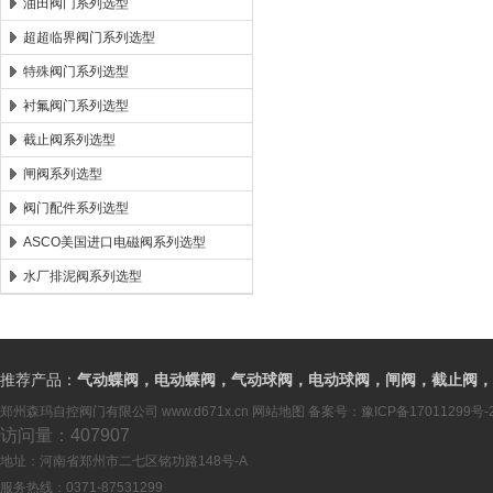
油田阀门系列选型
超超临界阀门系列选型
特殊阀门系列选型
衬氟阀门系列选型
截止阀系列选型
闸阀系列选型
阀门配件系列选型
ASCO美国进口电磁阀系列选型
水厂排泥阀系列选型
推荐产品：
气动蝶阀，电动蝶阀，气动球阀，电动球阀，闸阀，截止阀，
郑州森玛自控阀门有限公司
www.d671x.cn
网站地图
备案号：
豫ICP备17011299号-
访问量：407907
地址：河南省郑州市二七区铭功路148号-A
服务热线：0371-87531299