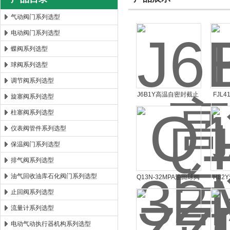
气动阀门系列选型
电动阀门系列选型
郑州森玛自控阀门有限公司
蝶阀系列选型
球阀系列选型
调节阀系列选型
J6B1Y高温自密封截止
FJL
旋塞阀系列选型
阀J6B1Y
放
柱塞阀系列选型
仪表阀管件系列选型
保温阀门系列选型
排气阀系列选型
油气回收油库石化阀门系列选型
Q13N-32MPA油田球阀
H82
Q13N-32MPA
止回阀系列选型
流量计系列选型
电动气动执行器机构系列选型