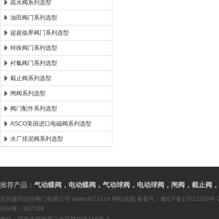
疏水阀系列选型
油田阀门系列选型
超超临界阀门系列选型
特殊阀门系列选型
衬氟阀门系列选型
截止阀系列选型
闸阀系列选型
阀门配件系列选型
ASCO美国进口电磁阀系列选型
水厂排泥阀系列选型
推荐产品：
气动蝶阀，电动蝶阀，气动球阀，电动球阀，闸阀，截止阀，
郑州森玛自控阀门有限公司
www.d671x.cn
网站地图
备案号：
豫ICP备17011299号-
访问量：407159