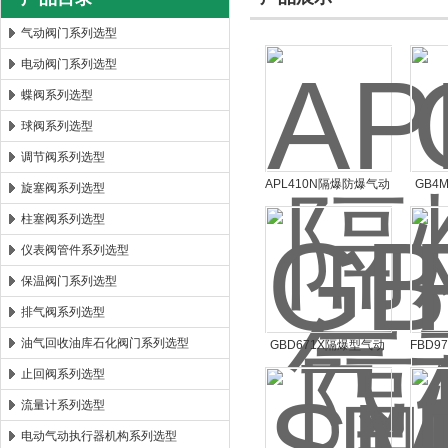
气动阀门系列选型
电动阀门系列选型
郑州森玛自控阀门有限公司
蝶阀系列选型
球阀系列选型
调节阀系列选型
APL410N隔爆防爆气动
GB4
旋塞阀系列选型
阀门回信器
柱塞阀系列选型
仪表阀管件系列选型
保温阀门系列选型
排气阀系列选型
油气回收油库石化阀门系列选型
GBD671X隔爆型气动
FBD
对夹蝶阀
蝶
止回阀系列选型
流量计系列选型
电动气动执行器机构系列选型