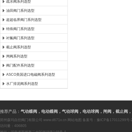
疏水阀系列选型
油田阀门系列选型
超超临界阀门系列选型
特殊阀门系列选型
衬氟阀门系列选型
截止阀系列选型
闸阀系列选型
阀门配件系列选型
ASCO美国进口电磁阀系列选型
水厂排泥阀系列选型
推荐产品：
气动蝶阀，电动蝶阀，气动球阀，电动球阀，闸阀，截止阀，
郑州森玛自控阀门有限公司
www.d671x.cn
网站地图
备案号：
豫ICP备17011299号-
访问量：406805